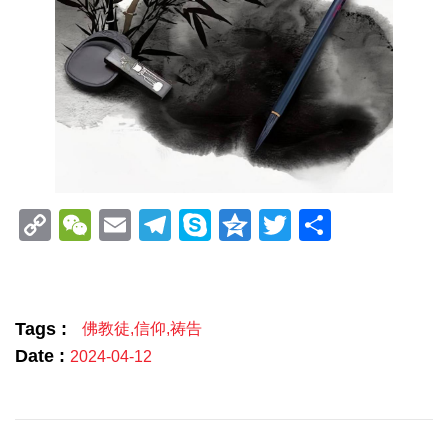
Copy
WeChat
Email
Telegram
Skype
Qzone
Twitter
分
Link
享
Tags :
佛教徒
,
信仰
,
祷告
Date :
2024-04-12