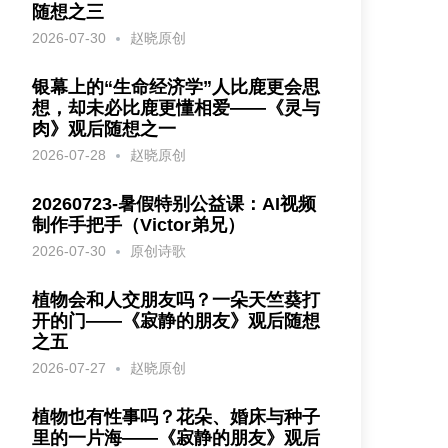
随想之三
2026-07-30
赵晓原创
银幕上的“生命经济学”人比鹿更会思
想，却未必比鹿更懂相爱——《灵与
肉》观后随想之一
2026-07-28
赵晓原创
20260723-暑假特别公益课：AI视频
制作手把手（Victor弟兄）
2026-07-30
原创诗歌
植物会和人交朋友吗？一朵天竺葵打
开的门——《寂静的朋友》观后随想
之五
2026-07-27
赵晓原创
植物也有性事吗？花朵、婚床与种子
里的一片海——《寂静的朋友》观后