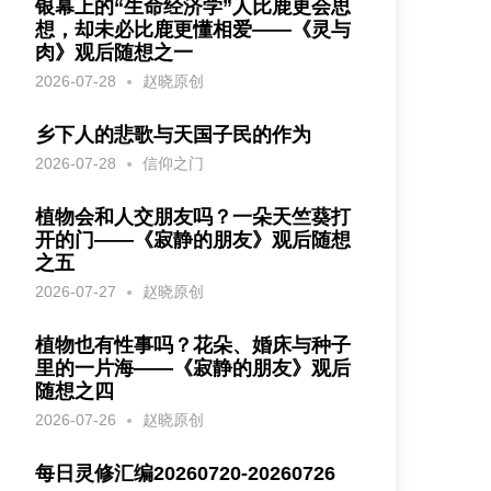
银幕上的“生命经济学”人比鹿更会思
想，却未必比鹿更懂相爱——《灵与
肉》观后随想之一
2026-07-28
赵晓原创
乡下人的悲歌与天国子民的作为
2026-07-28
信仰之门
植物会和人交朋友吗？一朵天竺葵打
开的门——《寂静的朋友》观后随想
之五
2026-07-27
赵晓原创
植物也有性事吗？花朵、婚床与种子
里的一片海——《寂静的朋友》观后
随想之四
2026-07-26
赵晓原创
每日灵修汇编20260720-20260726