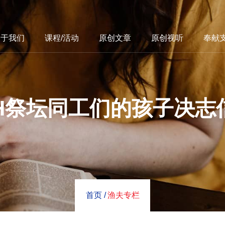
关于我们
课程/活动
原创文章
原创视听
奉献
4H祭坛同工们的孩子决志
首页 /
渔夫专栏