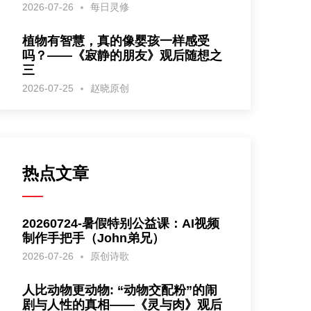
2026-07-26
每日灵修
植物有智慧，真的像婴孩一样感受
吗？——《寂静的朋友》观后随想之
三
2026-07-25
赵晓原创
热点文章
20260724-暑假特别公益课：AI视频
制作手把手（John弟兄）
2026-07-26
原创诗歌
人比动物更动物: “动物交配粉”的闹
剧与人性的真相——《灵与肉》观后