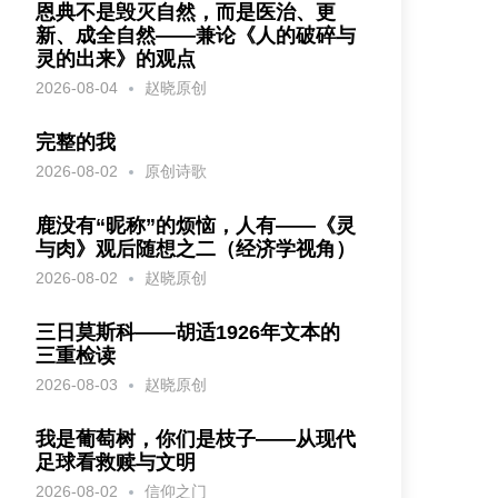
恩典不是毁灭自然，而是医治、更
新、成全自然——兼论《人的破碎与
灵的出来》的观点
2026-08-04
赵晓原创
完整的我
2026-08-02
原创诗歌
鹿没有“昵称”的烦恼，人有——《灵
与肉》观后随想之二（经济学视角）
2026-08-02
赵晓原创
三日莫斯科——胡适1926年文本的
三重检读
2026-08-03
赵晓原创
我是葡萄树，你们是枝子——从现代
足球看救赎与文明
2026-08-02
信仰之门