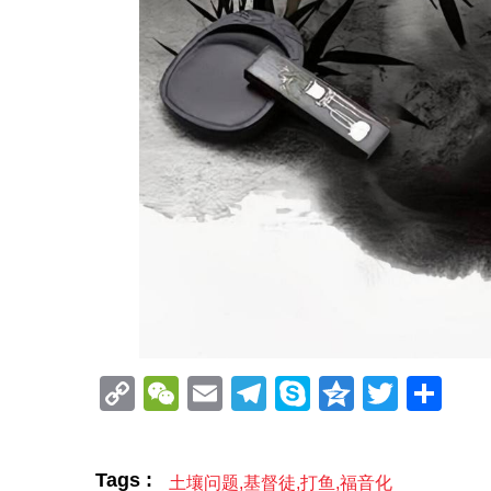
Copy
WeChat
Email
Telegram
Skype
Qzone
Twitt
分
Link
享
Tags :
土壤问题
,
基督徒
,
打鱼
,
福音化