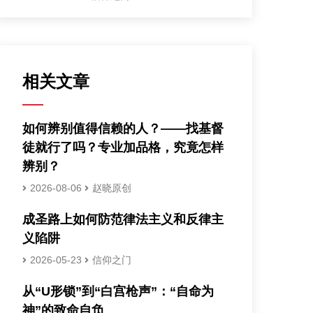
相关文章
如何辨别值得信赖的人？——找基督
徒就行了吗？专业加品格，究竟怎样
辨别？
2026-08-06
赵晓原创
成圣路上如何防范律法主义和反律主
义陷阱
2026-05-23
信仰之门
从“U形锁”到“白宫枪声”：“自命为
神”的致命自负