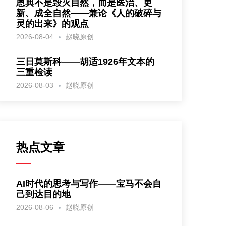
恩典不是毁灭自然，而是医治、更
新、成全自然——兼论《人的破碎与
灵的出来》的观点
2026-08-04
赵晓原创
三日莫斯科——胡适1926年文本的
三重检读
2026-08-03
赵晓原创
热点文章
AI时代的思考与写作——宝马不会自
己到达目的地
2026-08-06
赵晓原创