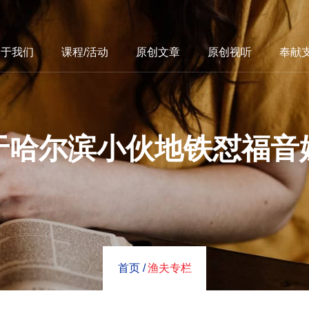
关于我们
课程/活动
原创文章
原创视听
奉献
于哈尔滨小伙地铁怼福音
首页 /
渔夫专栏