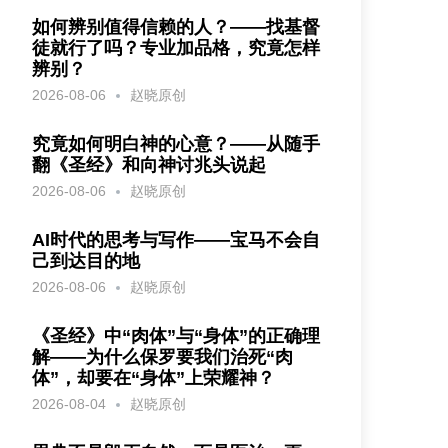
如何辨别值得信赖的人？——找基督
徒就行了吗？专业加品格，究竟怎样
辨别？
2026-08-06
赵晓原创
究竟如何明白神的心意？——从随手
翻《圣经》和向神讨兆头说起
2026-08-06
赵晓原创
AI时代的思考与写作——宝马不会自
己到达目的地
2026-08-06
赵晓原创
《圣经》中“肉体”与“身体”的正确理
解——为什么保罗要我们治死“肉
体”，却要在“身体”上荣耀神？
2026-08-04
赵晓原创