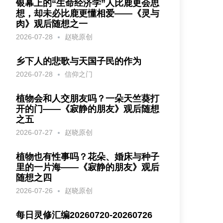
银幕上的“生命经济学”人比鹿更会思
想，却未必比鹿更懂相爱——《灵与
肉》观后随想之一
2026-07-28
赵晓原创
乡下人的悲歌与天国子民的作为
2026-07-28
信仰之门
植物会和人交朋友吗？一朵天竺葵打
开的门——《寂静的朋友》观后随想
之五
2026-07-27
赵晓原创
植物也有性事吗？花朵、婚床与种子
里的一片海——《寂静的朋友》观后
随想之四
2026-07-26
赵晓原创
每日灵修汇编20260720-20260726