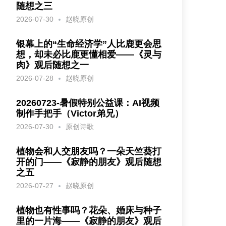
随想之三
2026-07-30
赵晓原创
银幕上的“生命经济学”人比鹿更会思
想，却未必比鹿更懂相爱——《灵与
肉》观后随想之一
2026-07-28
赵晓原创
20260723-暑假特别公益课：AI视频
制作手把手（Victor弟兄）
2026-07-30
原创诗歌
植物会和人交朋友吗？一朵天竺葵打
开的门——《寂静的朋友》观后随想
之五
2026-07-27
赵晓原创
植物也有性事吗？花朵、婚床与种子
里的一片海——《寂静的朋友》观后