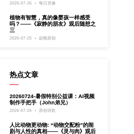
2026-07-26
每日灵修
植物有智慧，真的像婴孩一样感受
吗？——《寂静的朋友》观后随想之
三
2026-07-25
赵晓原创
热点文章
20260724-暑假特别公益课：AI视频
制作手把手（John弟兄）
2026-07-26
原创诗歌
人比动物更动物: “动物交配粉”的闹
剧与人性的真相——《灵与肉》观后