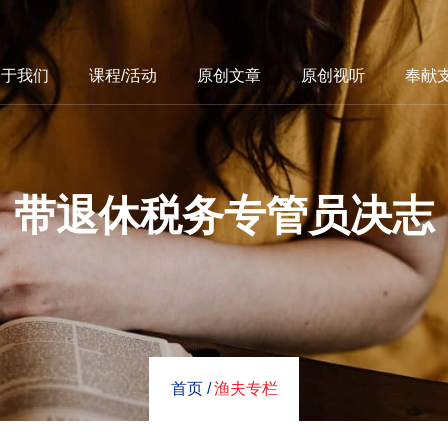
关于我们
课程/活动
原创文章
原创视听
奉献
带退休税务专管员决志
首页 /
渔夫专栏