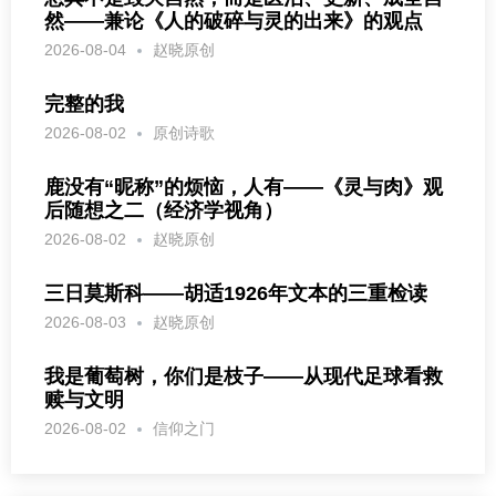
然——兼论《人的破碎与灵的出来》的观点
2026-08-04
赵晓原创
完整的我
2026-08-02
原创诗歌
鹿没有“昵称”的烦恼，人有——《灵与肉》观
后随想之二（经济学视角）
2026-08-02
赵晓原创
三日莫斯科——胡适1926年文本的三重检读
2026-08-03
赵晓原创
我是葡萄树，你们是枝子——从现代足球看救
赎与文明
2026-08-02
信仰之门