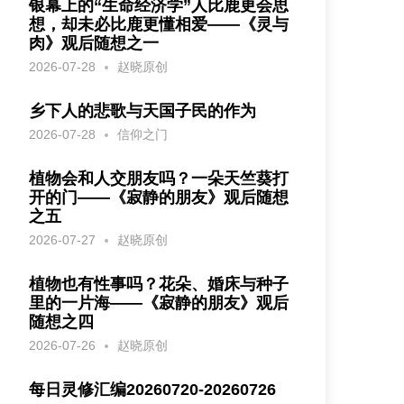
银幕上的“生命经济学”人比鹿更会思
想，却未必比鹿更懂相爱——《灵与
肉》观后随想之一
2026-07-28
赵晓原创
乡下人的悲歌与天国子民的作为
2026-07-28
信仰之门
植物会和人交朋友吗？一朵天竺葵打
开的门——《寂静的朋友》观后随想
之五
2026-07-27
赵晓原创
植物也有性事吗？花朵、婚床与种子
里的一片海——《寂静的朋友》观后
随想之四
2026-07-26
赵晓原创
每日灵修汇编20260720-20260726