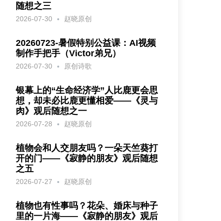
随想之三
2026-07-30
赵晓原创
20260723-暑假特别公益课：AI视频
制作手把手（Victor弟兄）
2026-07-30
原创诗歌
银幕上的“生命经济学”人比鹿更会思
想，却未必比鹿更懂相爱——《灵与
肉》观后随想之一
2026-07-28
赵晓原创
植物会和人交朋友吗？一朵天竺葵打
开的门——《寂静的朋友》观后随想
之五
2026-07-27
赵晓原创
植物也有性事吗？花朵、婚床与种子
里的一片海——《寂静的朋友》观后