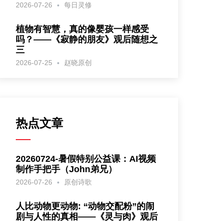
2026-07-26
每日灵修
植物有智慧，真的像婴孩一样感受
吗？——《寂静的朋友》观后随想之
三
2026-07-25
赵晓原创
热点文章
20260724-暑假特别公益课：AI视频
制作手把手（John弟兄）
2026-07-26
原创诗歌
人比动物更动物: “动物交配粉”的闹
剧与人性的真相——《灵与肉》观后