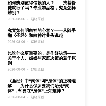
如何辨别值得信赖的人？——找基督
徒就行了吗？专业加品格，究竟怎样
辨别？
2026-08-06
赵晓原创
究竟如何明白神的心意？——从随手
翻《圣经》和向神讨兆头说起
2026-08-06
赵晓原创
比吃什么更重要的，是作好决策——
关于个人、婚姻与家庭决策的若干原
则
2026-08-06
赵晓原创
《圣经》中“肉体”与“身体”的正确理
解——为什么保罗要我们治死“肉
体”，却要在“身体”上荣耀神？
2026-08-04
赵晓原创