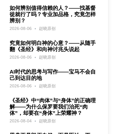
如何辨别值得信赖的人？——找基督
徒就行了吗？专业加品格，究竟怎样
辨别？
2026-08-06
赵晓原创
究竟如何明白神的心意？——从随手
翻《圣经》和向神讨兆头说起
2026-08-06
赵晓原创
AI时代的思考与写作——宝马不会自
己到达目的地
2026-08-06
赵晓原创
《圣经》中“肉体”与“身体”的正确理
解——为什么保罗要我们治死“肉
体”，却要在“身体”上荣耀神？
2026-08-04
赵晓原创