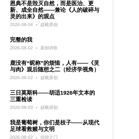
恩典不是毁灭自然，而是医治、更
新、成全自然——兼论《人的破碎与
灵的出来》的观点
2026-08-04
赵晓原创
完整的我
2026-08-02
原创诗歌
鹿没有“昵称”的烦恼，人有——《灵
与肉》观后随想之二（经济学视角）
2026-08-02
赵晓原创
三日莫斯科——胡适1926年文本的
三重检读
2026-08-03
赵晓原创
我是葡萄树，你们是枝子——从现代
足球看救赎与文明
2026-08-02
信仰之门