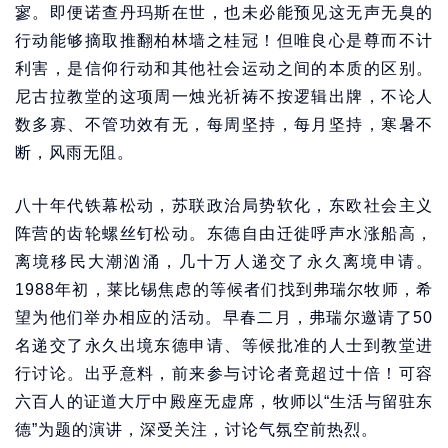
寥。即便诺查丹玛斯在世，也未必能预见这无声无臭的
行动能够摘取推翻柏林墙之桂冠！但唯良心是尊而不计
利害，是信仰行动和其他社会运动之间的本质的区别。
尼古拉教堂的这项周一烛光祈祷不按逻辑出牌，不论人
数多寡、不管功效有无，每周坚持，每月坚持，寒暑不
断，风雨无阻。
八十年代铁幕松动，苏联政治局势软化，东欧社会主义
阵营的齿轮螺丝钉松动。东德自由迁徙呼声水涨船高，
离境移民大潮汹涌，几十万人递交了永久离境申请。
1988年初，莱比锡焦虑的等候者们找到弗瑞尔牧师，希
望为他们举办相应的活动。早春二月，弗瑞尔邀请了50
名递交了永久出境东德申请、等候批准的人士到教堂进
行讨论。出乎意料，前来参与讨论者竟超过十倍！可容
六百人的证道大厅中殿座无虚席，牧师以“生活与留驻东
德”为题的演讲，深受关注，讨论气氛空前热烈。