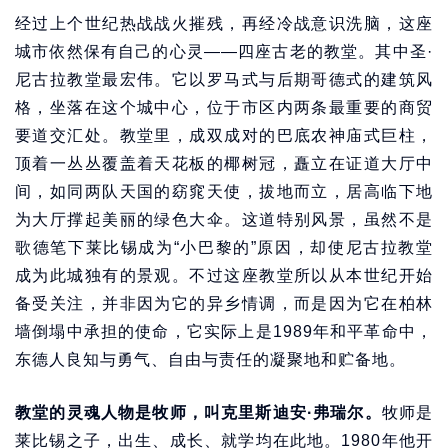
经过上个世纪热战战火摧残，再经冷战意识洗脑，这座
城市依然保有自己的心灵——四座古老的教堂。其中圣·
尼古拉教堂最宏伟。它以罗马式与后期哥德式的建筑风
格，坐落在这个城中心，位于市区内两条最重要的商贸
要道交汇处。教堂里，成双成对的巴底农神庙式巨柱，
顶着一丛丛覆盖着天花板的椰树冠，矗立在证道大厅中
间，如同两队天国的窈窕天使，拔地而立，居高临下地
为大厅撑起美丽的绿色大伞。这道特别风景，虽然不是
歌德笔下莱比锡成为“小巴黎的”原因，却使尼古拉教堂
成为此城独有的景观。不过这座教堂所以从本世纪开始
备受关注，并非因为它的异乡情调，而是因为它在柏林
墙倒塌中承担的使命，它实际上是1989年和平革命中，
东德人良知与勇气、自由与责任的凝聚地和贮备地。
教堂的灵魂人物是牧师，叫克里斯迪安·弗瑞尔。
牧师是
莱比锡之子，出生、成长、就学均在此地。1980年他开