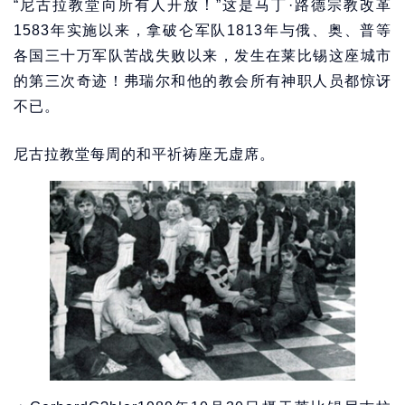
“尼古拉教堂向所有人开放！”这是马丁·路德宗教改革
1583年实施以来，拿破仑军队1813年与俄、奥、普等
各国三十万军队苦战失败以来，发生在莱比锡这座城市
的第三次奇迹！弗瑞尔和他的教会所有神职人员都惊讶
不已。
尼古拉教堂每周的和平祈祷座无虚席。