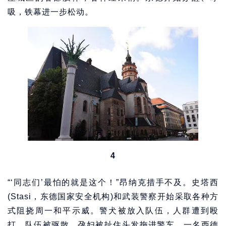
吸，铁幕进一步松动。
4
“‘同志们’最怕的就是这个！”昂纳克措手不及。史塔西
(Stasi，东德国家安全机构)和武装警察开始采取各种方
式阻挠周一和平示威。警犬被放入队伍，人群遭到殴
打，队伍被驱散，孕妇被扯住头发拖进警车，一名西德