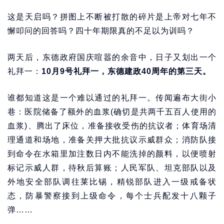
这是天启吗？拼图上不断被打散的碎片是上帝对七年不
懈叩问的回答吗？四十年期限真的不足以为训吗？
两天后，东德政府国庆喧嚣的余音中，日子又划出一个
礼拜一：
10月9号礼拜一，东德建政40周年的第三天。
谁都知道这是一个难以通过的礼拜一。传闻遍布大街小
巷：医院储备了额外的血浆(确切是共两千五百人使用的
血浆)、腾出了床位，准备接收受伤的抗议者；体育场清
理通道和场地，准备关押大批抗议示威群众；消防队接
到命令在水箱里加注数日内不能洗掉的颜料，以便喷射
标记示威人群，待秋后算账；人民军队、坦克部队以及
外地安全部队调往莱比锡，精锐部队进入一级戒备状
态，防暴警察接到上级命令，每个士兵配发十八颗子
弹……