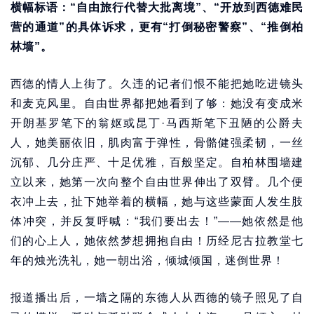
横幅标语：“自由旅行代替大批离境”、“开放到西德难民
营的通道”的具体诉求，更有“打倒秘密警察”、“推倒柏
林墙”。
西德的情人上街了。久违的记者们恨不能把她吃进镜头
和麦克风里。自由世界都把她看到了够：她没有变成米
开朗基罗笔下的翁妪或昆丁·马西斯笔下丑陋的公爵夫
人，她美丽依旧，肌肉富于弹性，骨骼健强柔韧，一丝
沉郁、几分庄严、十足优雅，百般坚定。自柏林围墙建
立以来，她第一次向整个自由世界伸出了双臂。几个便
衣冲上去，扯下她举着的横幅，她与这些蒙面人发生肢
体冲突，并反复呼喊：“我们要出去！”——她依然是他
们的心上人，她依然梦想拥抱自由！历经尼古拉教堂七
年的烛光洗礼，她一朝出浴，倾城倾国，迷倒世界！
报道播出后，一墙之隔的东德人从西德的镜子照见了自