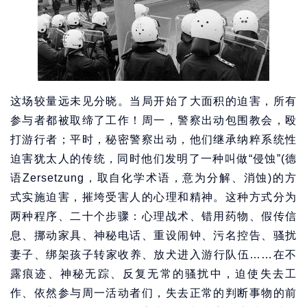
这场较量远未见分晓。当局开始了大面积的迫害，所有
参与者都被取缔了工作！周一，警察出动包围教会，殴
打游行者；平时，秘密警察出动，他们继承纳粹系统性
迫害犹太人的传统，同时他们发明了一种叫做“侵蚀”(德
语Zersetzung，取自化学术语，意为分解、消蚀)的方
式实施迫害，摧垮受害人的心理和精神。这种方式分为
两种程序、二十个步骤：心理战术、错用药物、假传信
息、挪动家具、神秘电话、重设闹钟、污名控告、骚扰
妻子、绑架孩子转家收养、放犬进入游行队伍……在不
露痕迹、神秘无踪、反复无常的骚扰中，迫使失去工
作、依然参与周一活动者们，失去正常的判断事物的前