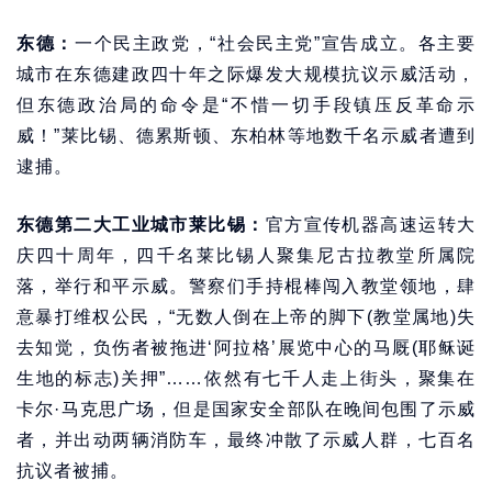
东德：
一个民主政党，“社会民主党”宣告成立。各主要
城市在东德建政四十年之际爆发大规模抗议示威活动，
但东德政治局的命令是“不惜一切手段镇压反革命示
威！”莱比锡、德累斯顿、东柏林等地数千名示威者遭到
逮捕。
东德第二大工业城市莱比锡：
官方宣传机器高速运转大
庆四十周年，四千名莱比锡人聚集尼古拉教堂所属院
落，举行和平示威。警察们手持棍棒闯入教堂领地，肆
意暴打维权公民，“无数人倒在上帝的脚下(教堂属地)失
去知觉，负伤者被拖进‘阿拉格’展览中心的马厩(耶稣诞
生地的标志)关押”……依然有七千人走上街头，聚集在
卡尔·马克思广场，但是国家安全部队在晚间包围了示威
者，并出动两辆消防车，最终冲散了示威人群，七百名
抗议者被捕。