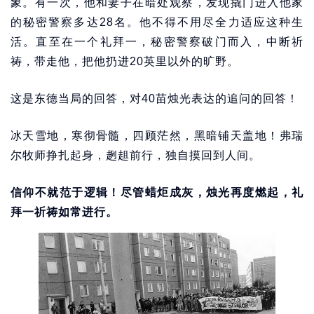
象。有一次，他和妻子在暗处观察，发现撬门进入他家
的秘密警察多达28名。他不得不用尽全力适应这种生
活。直至在一个礼拜一，秘密警察破门而入，中断祈
祷，带走他，把他扔进20英里以外的旷野。
这是东德当局的回答，对40苗烛光表达的追问的回答！
冰天雪地，寒彻骨髓，四顾茫然，黑暗铺天盖地！弗瑞
尔牧师挣扎起身，趔趄前行，独自摸回到人间。
信仰不就范于逻辑！尽管蜡炬成灰，烛光再度燃起，礼
拜一祈祷如常进行。