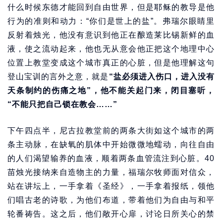
什么时候东德才能回到自由世界，但是耶稣的教导是他
行为的准则和动力：“你们是世上的盐”。弗瑞尔眼睛里
反射着烛光，他没有意识到他正在酿造莱比锡新鲜的血
液，使之流动起来，他也无从意会他正把这个地理中心
位置上教堂变成这个城市真正的心脏，但是他理解这句
登山宝训的言外之意，就是
“盐必须进入伤口，进入没有
天条制约的伤痛之地”，他不能关起门来，闭目塞听，
“不能只把自己锁在教会……”
下午四点半，尼古拉教堂前的两条大街如这个城市的两
条主动脉，在缺氧的肌体中开始微微地蠕动，向往自由
的人们渴望输养的血液，顺着两条血管流注到心脏。40
苗烛光接纳来自造物主的力量，福瑞尔牧师面对信众，
站在讲坛上，一手拿着《圣经》，一手拿着报纸，领他
们唱古老的诗歌，为他们布道，带着他们为自由与和平
轮番祷告。这之后，他们敞开心扉，讨论日所关心的禁