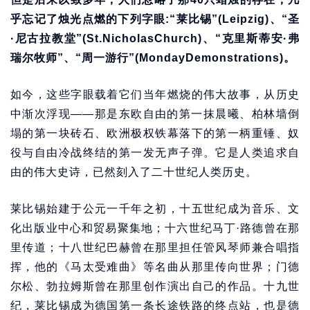
乎忘记了烛光点燃的下列字眼:“莱比锡”(Leipzig)、“圣
·尼古拉教堂”(St.NicholasChurch)、“克里斯蒂安·弗
瑞尔牧师”、“周一游行”(MondayDemonstrations)。
如今，这些字眼载着它们当年燃烧的伟大故事，从历史
中渐次浮现——那是东欧自由的第一抹晨曦、柏林墙倒
塌的第一块砖石、欧洲极权铁幕落下的第一柄重锤、奴
役与自由冷战终结的第一发无声子弹。它是人类追求自
由的伟大史诗，已然刻入了二十世纪人类历史。
莱比锡始建于公元一千年之初，十五世纪成为音乐、文
化出版业中心和贸易聚集地；十六世纪马丁·路德曾在那
里传道；十八世纪巴赫曾在那里担任管风琴师兼合唱指
挥，他的《马太受难曲》等名曲从那里传向世界；门德
尔松、勃拉姆斯曾在那里创作演出自己的作品。十九世
纪，莱比锡成为德国第一条长途铁路的终点站，也是德