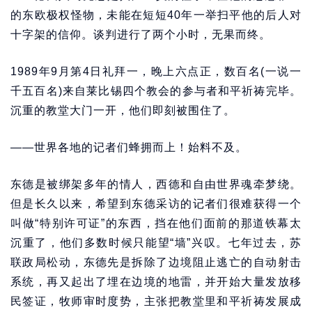
的东欧极权怪物，未能在短短40年一举扫平他的后人对
十字架的信仰。谈判进行了两个小时，无果而终。
1989年9月第4日礼拜一，晚上六点正，数百名(一说一
千五百名)来自莱比锡四个教会的参与者和平祈祷完毕。
沉重的教堂大门一开，他们即刻被围住了。
——世界各地的记者们蜂拥而上！始料不及。
东德是被绑架多年的情人，西德和自由世界魂牵梦绕。
但是长久以来，希望到东德采访的记者们很难获得一个
叫做“特别许可证”的东西，挡在他们面前的那道铁幕太
沉重了，他们多数时候只能望“墙”兴叹。七年过去，苏
联政局松动，东德先是拆除了边境阻止逃亡的自动射击
系统，再又起出了埋在边境的地雷，并开始大量发放移
民签证，牧师审时度势，主张把教堂里和平祈祷发展成