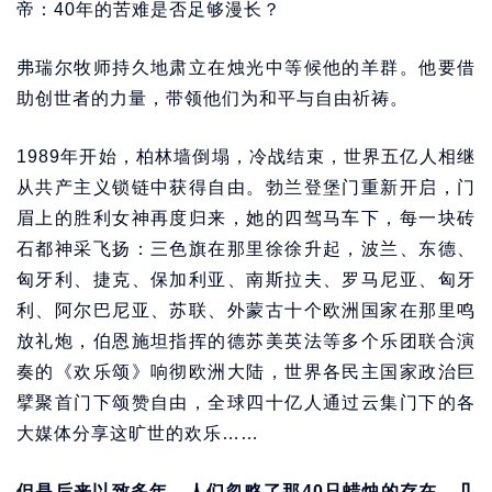
帝：40年的苦难是否足够漫长？
弗瑞尔牧师持久地肃立在烛光中等候他的羊群。他要借
助创世者的力量，带领他们为和平与自由祈祷。
1989年开始，柏林墙倒塌，冷战结束，世界五亿人相继
从共产主义锁链中获得自由。勃兰登堡门重新开启，门
眉上的胜利女神再度归来，她的四驾马车下，每一块砖
石都神采飞扬：三色旗在那里徐徐升起，波兰、东德、
匈牙利、捷克、保加利亚、南斯拉夫、罗马尼亚、匈牙
利、阿尔巴尼亚、苏联、外蒙古十个欧洲国家在那里鸣
放礼炮，伯恩施坦指挥的德苏美英法等多个乐团联合演
奏的《欢乐颂》响彻欧洲大陆，世界各民主国家政治巨
擘聚首门下颂赞自由，全球四十亿人通过云集门下的各
大媒体分享这旷世的欢乐……
但是后来以致多年，人们忽略了那40只蜡烛的存在，几