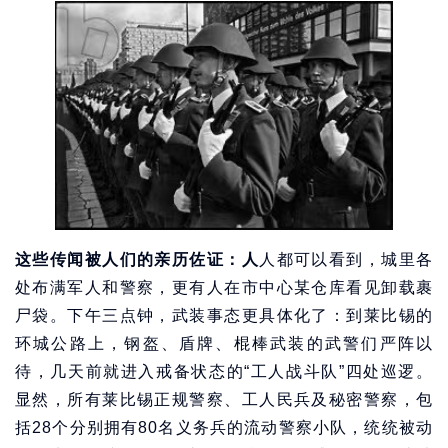
这些传闻被人们的亲历佐证：人
人都可以看到，城里各
处布满军人和警察，更有人在市中心某仓库看见卸载裹
尸袋。下午三点钟，武装事态更具体化了：到莱比锡的
环城公路上，钢盔、盾牌、棍棒武装的武警们严阵以
待，几天前就进入戒备状态的“工人战斗队”四处巡逻。
显然，所有莱比锡正规警察、工人民兵及秘密警察，包
括28个分别拥有80名义务兵的流动警察小队，统统被动