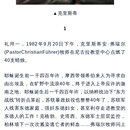
▲克里斯蒂
1
礼拜一，1982年9月20日下午，克里斯蒂安·弗瑞尔
(PastorChristianFührer)牧师在尼古拉教堂中心点燃了
40支蜡烛。
耶稣诞生前一千四百年许，摩西带领希伯来人为寻求自
由出埃及，在旷野中流浪40年，终于进入上帝应许的迦
南之地。耶稣诞生后一千四百年许，以纳粹统治下“东方
战线”转折点算起，苏联暴政奴役也整整40年了，苏联军
人残害东德家庭，强奸东德妇女，甚至剥夺走进教堂的
东德人的工作！克格勃、史塔西、东德军士层层监控，
柏林墙下一次次溅染逃亡者的鲜血……弗瑞尔牧师问上