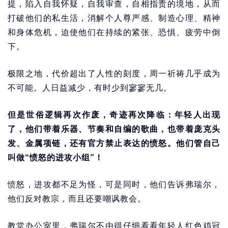
提，陷入自我怀疑，自我审查，自相指责的境地，从而
打破他们的私生活，消解个人尊严感、制造心理、精神
和身体危机，迫使他们在持续的紧张、恐惧、疲劳中倒
下。
极限之地，代价超出了人性的刻度，周一祈祷几乎成为
不可能。人日益减少，有时少到寥寥无几。
但是世俗逻辑再次作废，奇迹再次降临：年轻人出现
了，他们带着乐器、节奏和自编的歌曲，也带着庞克头
发、金属项链，还有官方禁止表达的愤怒。他们管自己
叫做“愤怒的进攻小组”！
愤怒，进攻都不足为怪，可是同时，他们告诉弗瑞尔，
他们反对教宗，而且还要嘲讽教会。
教堂办公室里，弗瑞尔不由得仔细看看年轻人红色鸡冠