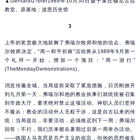
▲GerhardG?bler1989年10月30日摄于莱比锡尼古拉
教堂。原展地：波恩历史馆
3
上帝的奖赏极大地鼓舞了弗瑞尔牧师和他的信众。弗瑞
尔牧师决定，“周一和平祈祷”活动将从1989年9月第一
个礼拜一开始，增加一个项目：“周一游行”
(TheMondayDemonstrations)。
消息传遍全城。当局提前采取了紧急措施，日历刚掀开
到九月第一天，弗瑞尔和他的教会执事们就统统被召集
到市政大厅，要求绝对禁止这项活动。神职人员们坚持
不服从：教会的活动外人无权干涉，这是自古以来的传
统；当局提出，非要活动，必须推迟到下一周；弗瑞尔
回答：不行，我们历来都在暑期过后第一周举办活动。
——德国人马克思是共产主义的祖宗，但他的思想催生