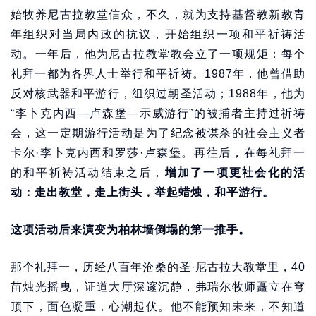
始牧养尼古拉教堂信众，不久，就为支持基督教新教青
年组织对当局内政的抗议，开始组织一项和平祈祷活
动。一年后，他为尼古拉教堂教会立了一项规矩：每个
礼拜一都为各界人士举行和平祈祷。1987年，他曾借助
反对核武器和平游行，组织过朝圣活动；1988年，他为
“李卜克内西—卢森堡—示威游行”的被捕者主持过祈祷
会，这一定期游行活动是为了纪念被谋杀的社会主义者
卡尔·李卜克内西和罗莎·卢森堡。再往后，在每礼拜一
的和平祈祷活动结束之后，
增加了一项更社会化的活
动：走出教堂，走上街头，举起蜡烛，和平游行。
这项活动后来演变为柏林墙倒塌的第一推手。
那个礼拜一，历经八百年沧桑的圣·尼古拉大教堂里，40
苗烛光摇曳，证道大厅深邃沉静，弗瑞尔牧师矗立在穹
顶下，面色凝重，心潮起伏。他不能预知未来，不知道