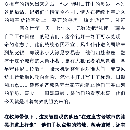
次撞车的结果出来之后，他才能明白其中的奥妙。不过
这是后话。记者们心情完全不同，情人在持续七年之久
的和平祈祷基础上，要开始每周一烛光游行了。礼拜
一，上帝创世第一天，七年来，无数次把“礼拜一”写在
自己工作日程上的记者们，这个礼拜一终于可以兑现上
帝的意志了。他们统统心照不宣，风尘仆仆进入围墙来
到莱比锡，却没多少人涉足交易会。他们四处游走，散
布于这个城市的大街小巷，更有大批记者消息灵通，早
早守住尼古拉教堂，摄录机调整焦距对准大门，麦克风
矫正音量顺风朝向台阶、笔记本打开写下了标题、日期
和地点……警察的严密防守丝毫不能阻止他们气吞山河
的架势。事实上，围观事端，是他们的看家本事，他们
今天就是冲着警察的阻挠来的。
在牧师带领下，这支被围观的队伍“在这座古老城市的漆
黑街道上行走”，他们手执点燃的蜡烛、教会旗幡，还有