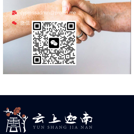
cypressadmin@proton.me
微信