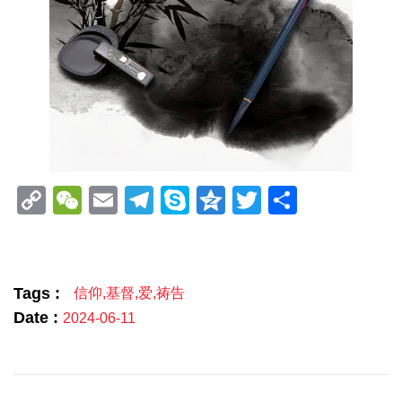
Copy
WeChat
Email
Telegram
Skype
Qzone
Twitter
分
Link
享
Tags :
信仰
,
基督
,
爱
,
祷告
Date :
2024-06-11