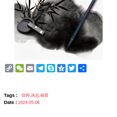
Copy
WeChat
Email
Telegram
Skype
Qzone
Twitter
分
Link
享
Tags :
信仰
,
决志
,
福音
Date :
2024-05-06