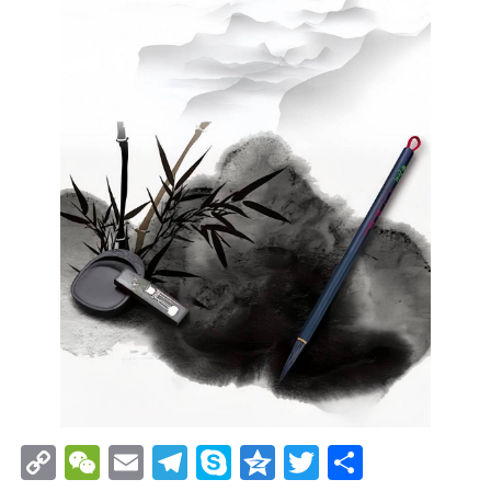
Copy
WeChat
Email
Telegram
Skype
Qzone
Twitter
分