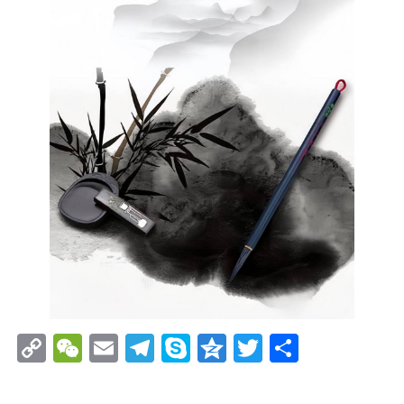
Copy
WeChat
Email
Telegram
Skype
Qzone
Twitter
分
Link
享