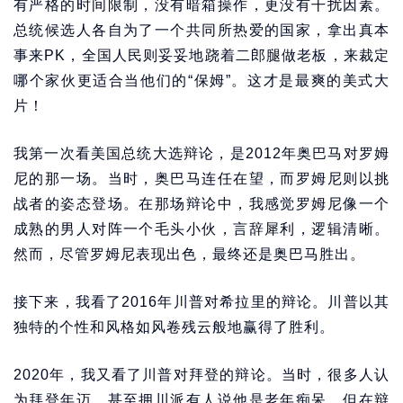
有严格的时间限制，没有暗箱操作，更没有干扰因素。
总统候选人各自为了一个共同所热爱的国家，拿出真本
事来PK，全国人民则妥妥地跷着二郎腿做老板，来裁定
哪个家伙更适合当他们的“保姆”。这才是最爽的美式大
片！
我第一次看美国总统大选辩论，是2012年奥巴马对罗姆
尼的那一场。当时，奥巴马连任在望，而罗姆尼则以挑
战者的姿态登场。在那场辩论中，我感觉罗姆尼像一个
成熟的男人对阵一个毛头小伙，言辞犀利，逻辑清晰。
然而，尽管罗姆尼表现出色，最终还是奥巴马胜出。
接下来，我看了2016年川普对希拉里的辩论。川普以其
独特的个性和风格如风卷残云般地赢得了胜利。
2020年，我又看了川普对拜登的辩论。当时，很多人认
为拜登年迈，甚至拥川派有人说他是老年痴呆，但在辩