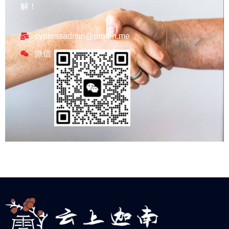
解！
cypressadmin@proton.me
微信