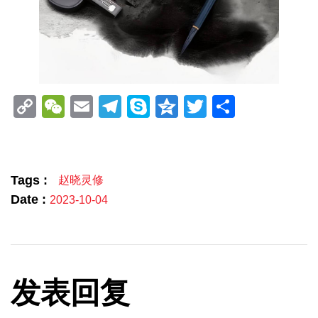
Copy
WeChat
Email
Telegram
Skype
Qzone
Twitter
分
Link
享
Tags :
赵晓灵修
Date :
2023-10-04
发表回复