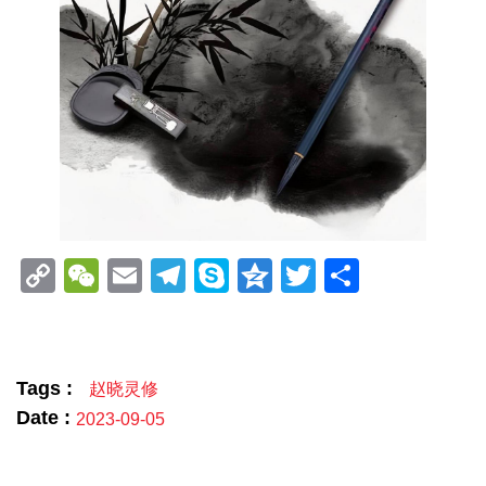
Copy
WeChat
Email
Telegram
Skype
Qzone
Twitter
分
Link
享
Tags :
赵晓灵修
Date :
2023-09-05