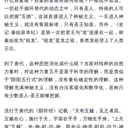
什么答案呢？答案的客观依据何在呢？严格说不知道。
一切处于循环替代的动态之中，只有圣人、特殊的人可
以把握“五德”，这就直接进入了神秘主义。一旦进入神
秘主义，就没有客观标准，只有圣王知道。另外，《史
记·秦始皇本纪》是第一次把君王与“龙”连接在一起，称
秦始皇为“祖龙”。“祖龙”是龙之祖，兽类龙祖登上了人类
王位。
到了唐代，这种思想演化成什么呢？当面对纯粹的自然
力量时，对这种力量又不是基于科学的理解，而是类似
于“阴阳五行式”的理解，没有量化确定性的理解。这种
理解充满神秘主义，没有办法客观化和数学化，居称只
有少数圣人-圣王能够把握。
流行于唐代的《阴符经》记载：“天有五贼，见之者昌。
五贼在心，施行于天。宇宙在乎手，万物生乎身。”上天
有“五贼”，命-物-时-功-神，即命运-物质-时机-功力-神