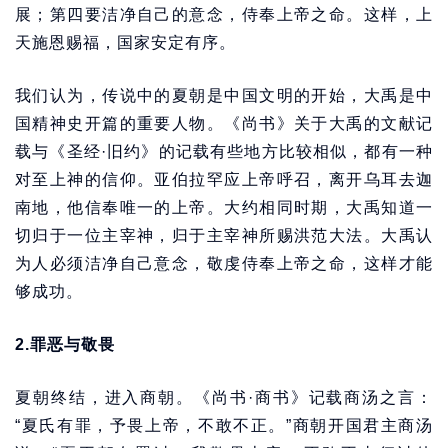
展；第四要洁净自己的意念，侍奉上帝之命。这样，上
天施恩赐福，国家安定有序。
我们认为，传说中的夏朝是中国文明的开始，大禹是中
国精神史开篇的重要人物。《尚书》关于大禹的文献记
载与《圣经·旧约》的记载有些地方比较相似，都有一种
对至上神的信仰。亚伯拉罕应上帝呼召，离开乌耳去迦
南地，他信奉唯一的上帝。大约相同时期，大禹知道一
切归于一位主宰神，归于主宰神所赐洪范大法。大禹认
为人必须洁净自己意念，敬虔侍奉上帝之命，这样才能
够成功。
2.罪恶与敬畏
夏朝终结，进入商朝。《尚书·商书》记载商汤之言：
“夏氏有罪，予畏上帝，不敢不正。”商朝开国君主商汤