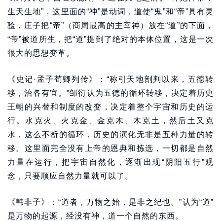
生天生地”，这里面的“神”是动词，道使“鬼”和“帝”具有灵
验，庄子把“帝”（商周最高的主宰神）放在“道”的下面，
“帝”被道所生，把“道”提到了绝对的本体位置，这是一次
很大的思想变革。
《史记·孟子荀卿列传》：“称引天地剖判以来，五德转
移，治各有宜。”邹衍认为五德的循环转移，决定着历史
王朝的兴替和制度的改变，决定着整个宇宙和历史的运
行。水克火、火克金、金克木、木克土，然后土又克
水，这么不断的循环，历史的演化无非是五种力量的转
移。这里面完全没有上帝的恩典和拣选，一切都是自然
力量在运行，把宇宙自然化，逐渐出现“阴阳五行”观
念，只要顺应自然力量就可以了。
《韩非子》：“道者，万物之始，是非之纪也。”认为“道”
是万物的起源，经没有神，道一个自然的东西。