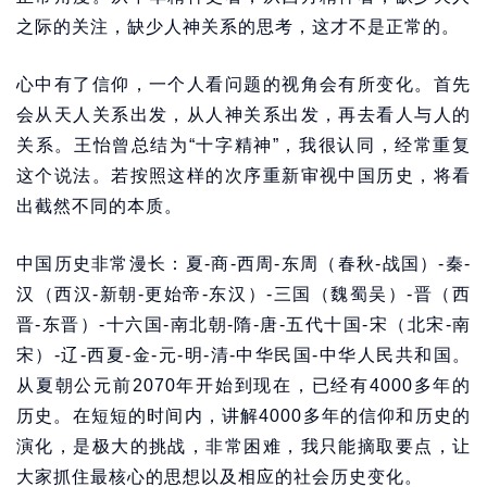
之际的关注，缺少人神关系的思考，这才不是正常的。
心中有了信仰，一个人看问题的视角会有所变化。首先
会从天人关系出发，从人神关系出发，再去看人与人的
关系。王怡曾总结为“十字精神”，我很认同，经常重复
这个说法。若按照这样的次序重新审视中国历史，将看
出截然不同的本质。
中国历史非常漫长：夏-商-西周-东周（春秋-战国）-秦-
汉（西汉-新朝-更始帝-东汉）-三国（魏蜀吴）-晋（西
晋-东晋）-十六国-南北朝-隋-唐-五代十国-宋（北宋-南
宋）-辽-西夏-金-元-明-清-中华民国-中华人民共和国。
从夏朝公元前2070年开始到现在，已经有4000多年的
历史。在短短的时间内，讲解4000多年的信仰和历史的
演化，是极大的挑战，非常困难，我只能摘取要点，让
大家抓住最核心的思想以及相应的社会历史变化。