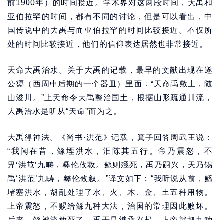
前1900年）的时间接近。学术界对这两段时间，大禹和
亚伯拉罕的时间，都有不同的讨论，但是可以看出，中
国传说中的大禹与而亚伯拉罕的时间比较接近。不仅所
处的时间比较接近，他们的信仰表达居然也非常接近。
天命大禹治水。关于大禹的记载，最早的文献出现在遂
公盨（西周中后期的一个器皿）里面：“天命禹敷土，随
山浚川。”上天命令大禹整治国土，根据山形疏通川流，
大禹治水是听从“天命”而为之。
大禹得神法。《尚书·洪范》记载，箕子回答周武王说：
“我闻在昔，鲧堙洪水，汩陈其五行。帝乃震怒，不
畀‘洪范’九畴，彝伦攸斁。鲧则殛死，禹乃嗣兴，天乃锡
禹‘洪范’九畴，彝伦攸叙。”译文如下：“我听说从前，鲧
堵塞洪水，胡乱处理了水、火、木、金、土五种用物。
上帝震怒，不赐给鲧九种大法，治国的常理因此败坏。
后来，鲧被流放死了，禹于是继承兴起。上帝就把九种