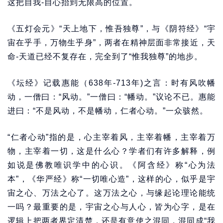
这把自我-自心抬到无限高的位置。
《五灯会元》“天上地下，惟吾独尊”，与《阴符经》“宇
宙在乎手，万物生乎身”，两者在精神层面非常接近，天
命-天道已经不复存在，完全到了“惟我独尊”的地步。
《坛经》记载惠能（638年-713年)之言：时有风吹幡
动，一僧曰：“风动。”一僧曰：“幡动。”议论不已。惠能
进曰：“不是风动，不是幡动，仁者心动。”一众骇然。
“仁者心动”指的是，心主宰着风，主宰着幡，主宰着万
物，主宰着一切，这是什么心？学者们有许多解释，例
如说是佛教唯识学中的心识。《阿含经》称“心为法
本”，《华严经》称“一切唯心造”，这样的心，似乎是宇
宙之心、万法之心了。这万法之心，与缘起论理论能统
一吗？最重要的是，宇宙之心与人心，皆为心字，是在
逻辑上把两者界定清楚，还是有意使之混同，混同成“我