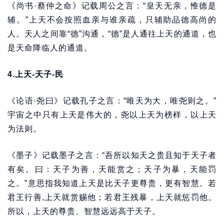
《尚书·蔡仲之命》记载周公之言：“皇天无亲，惟德是
辅。”上天不会按照血亲与谁亲疏，只辅助品德高尚的
人。天人之间靠“德”沟通，“德”是人通往上天的通道，也
是天命降临人的通道。
4.上天-天子-民
《论语·尧曰》记载孔子之言：“唯天为大，唯尧则之。”
宇宙之中只有上天是伟大的，尧以上天为榜样，以上天
为法则。
《墨子》记载墨子之言：“吾所以知天之贵且知于天子者
有矣。曰：天子为善，天能赏之；天子为暴，天能罚
之。”意思指我知道上天是比天子更尊贵，更有智慧。若
君王行善,上天就赏赐他；若君王残暴，上天就惩罚他。
所以，上天的尊贵、智慧远远高于天子。