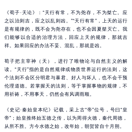
《荀子·天论》：“天行有常，不为尧存，不为桀亡。应
之以治则吉，应之以乱则凶。”“天行有常”，上天的运行
是有规律的，既不会为尧存在，也不会因夏桀灭亡。我
们能够以合适的治理方法，回应上天的规律，那就吉
祥。如果回应的办法不妥、混乱，那就是凶。
荀子把主宰神（天），进行了唯物论与自然主义的解
读。“天行”指的是自然规律或物质世界运行的法则，这
个法则不会区分明君与暴君、好人与坏人，也不会干预
伦理道德。若掌握天的法则，等于掌握事物的规律，不
用祈祷，不用事天，仍然会有风调雨顺。
《史记·秦始皇本纪》记载，采上古“帝”位号，号曰“皇
帝”；始皇推终始五德之传，以为周得火德，秦代周德，
从所不胜。方今水德之始，改年始，朝贺皆自十月朔。