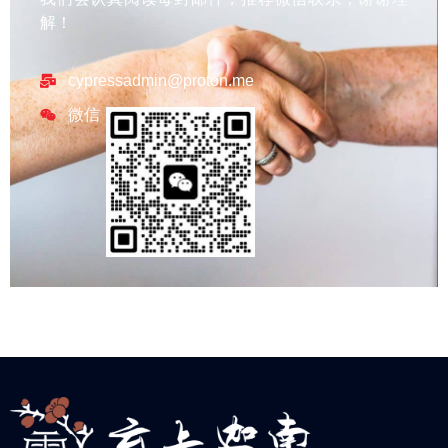
解！
cypressadmin@proton.me
微信