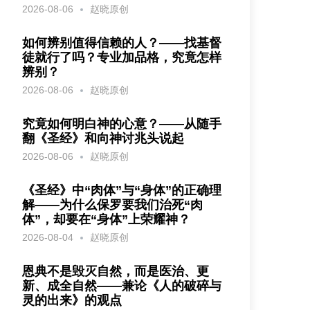
2026-08-06
赵晓原创
如何辨别值得信赖的人？——找基督
徒就行了吗？专业加品格，究竟怎样
辨别？
2026-08-06
赵晓原创
究竟如何明白神的心意？——从随手
翻《圣经》和向神讨兆头说起
2026-08-06
赵晓原创
《圣经》中“肉体”与“身体”的正确理
解——为什么保罗要我们治死“肉
体”，却要在“身体”上荣耀神？
2026-08-04
赵晓原创
恩典不是毁灭自然，而是医治、更
新、成全自然——兼论《人的破碎与
灵的出来》的观点