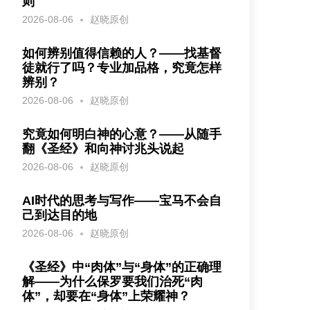
则
2026-08-06
赵晓原创
如何辨别值得信赖的人？——找基督
徒就行了吗？专业加品格，究竟怎样
辨别？
2026-08-06
赵晓原创
究竟如何明白神的心意？——从随手
翻《圣经》和向神讨兆头说起
2026-08-06
赵晓原创
AI时代的思考与写作——宝马不会自
己到达目的地
2026-08-06
赵晓原创
《圣经》中“肉体”与“身体”的正确理
解——为什么保罗要我们治死“肉
体”，却要在“身体”上荣耀神？