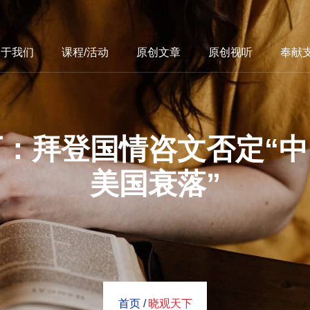
关于我们
课程/活动
原创文章
原创视听
奉献
：拜登国情咨文否定“
美国衰落”
首页 /
晓观天下