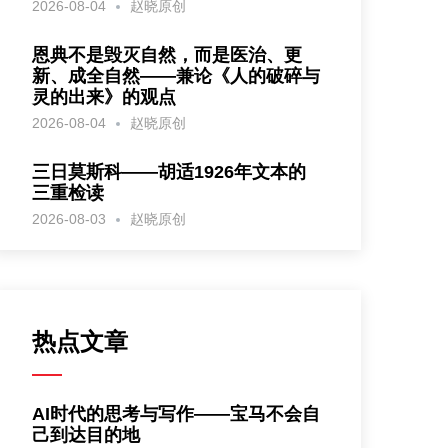
2026-08-04
赵晓原创
恩典不是毁灭自然，而是医治、更
新、成全自然——兼论《人的破碎与
灵的出来》的观点
2026-08-04
赵晓原创
三日莫斯科——胡适1926年文本的
三重检读
2026-08-03
赵晓原创
热点文章
AI时代的思考与写作——宝马不会自
己到达目的地