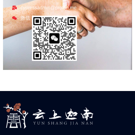
cypressadmin@proton.me
微信