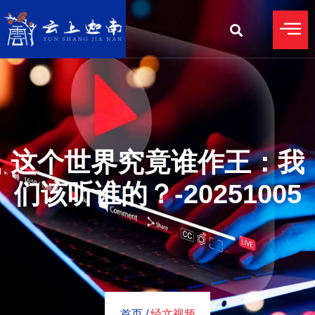
这个世界究竟谁作王：我
们该听谁的？-20251005
首页 /
经文视频