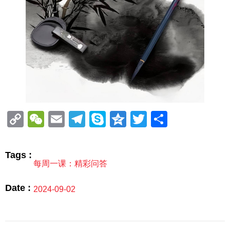
Copy
WeChat
Email
Telegram
Skype
Qzone
Twitter
分
Link
享
Tags :
每周一课：精彩问答
Date :
2024-09-02