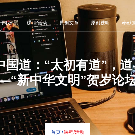
关于我们
课程/活动
原创文章
原创视听
奉献
中国道：“太初有道”，
—“新中华文明”贺岁论
首页 /
课程/活动