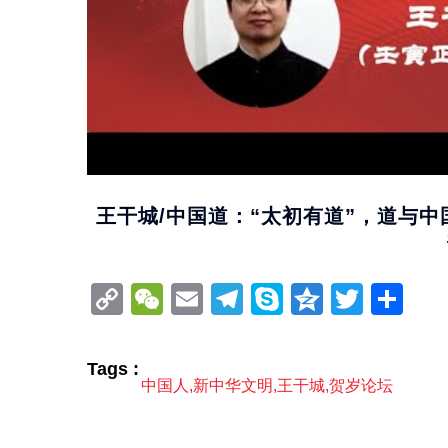
王干城/中国道：“太初有道”，道与中
Copy
WeChat
Email
Telegram
Skype
Qzone
Twitt
分
Link
享
Tags :
中国人
,
新中华文明
,
王干城
,
贺岁论坛