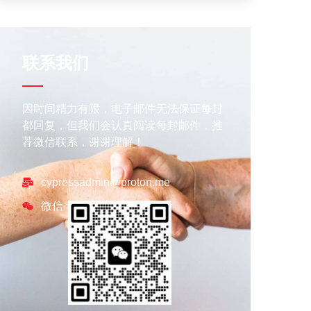
联系我们
因时间精力有限，电子邮件无法保证每封
都回复，但我们会认真阅读每封邮件，推
荐微信联系，谢谢理解！
cypressadmin@proton.me
微信