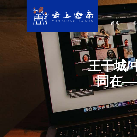
首页
王干城/
同在—