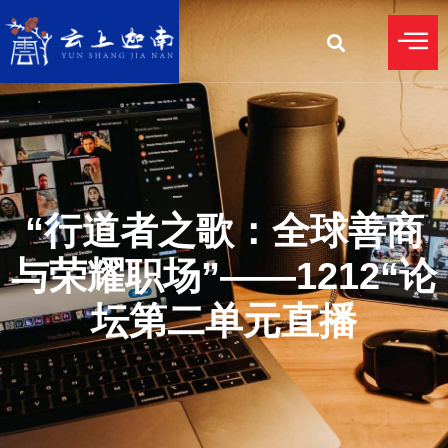
“行道者之歌：全球善商
与荣耀职场”——1212“论
坛第二单元直播