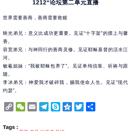
1212“论坛第二单元直播
世界需要善商，善商需要救赎
映光弟兄：意义比成功更重要。见证“十字架”的摆上与馨
香。
容宽弟兄：与神同行的善商灵修。见证耶稣基督的活水江
河。
敏羲姐妹：“我被耶稣包养了”。见证单纯信靠、祈祷与跟
随。
李冰弟兄：神爱我才破碎我，赐我使命人生。见证“现代
约瑟”。
Copy
WeChat
Email
Telegram
Skype
Qzone
Twitter
分
Link
享
Tags :