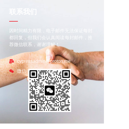
联系我们
因时间精力有限，电子邮件无法保证每封
都回复，但我们会认真阅读每封邮件，推
荐微信联系，谢谢理解！
cypressadmin@proton.me
微信