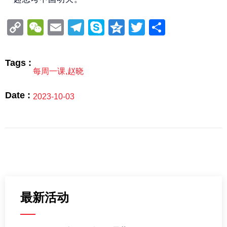
Copy
WeChat
Email
Telegram
Skype
Qzone
Twitter
分
Link
享
Tags :
每周一课
,
赵晓
Date :
2023-10-03
最新活动