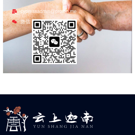
cypressadmin@proton.me
微信