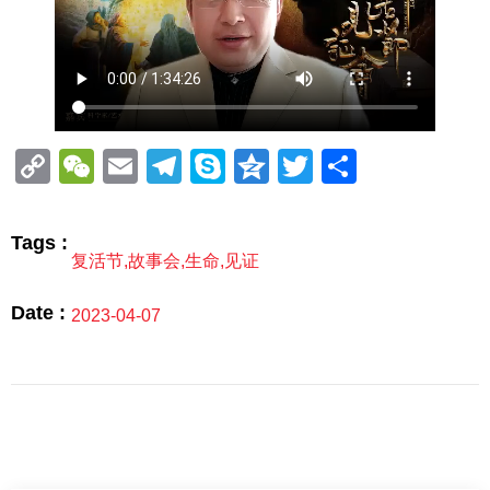
Copy
WeChat
Email
Telegram
Skype
Qzone
Twitter
分
Link
享
Tags :
复活节
,
故事会
,
生命
,
见证
Date :
2023-04-07