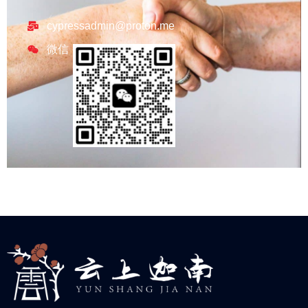
cypressadmin@proton.me
微信