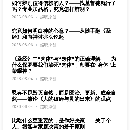
如何辨别值得信赖的人？——找基督徒就行了
吗？专业加品格，究竟怎样辨别？
2026-08-06
赵晓原创
究竟如何明白神的心意？——从随手翻《圣
经》和向神讨兆头说起
2026-08-06
赵晓原创
《圣经》中“肉体”与“身体”的正确理解——为
什么保罗要我们治死“肉体”，却要在“身体”上
荣耀神？
2026-08-04
赵晓原创
恩典不是毁灭自然，而是医治、更新、成全自
然——兼论《人的破碎与灵的出来》的观点
2026-08-04
赵晓原创
比吃什么更重要的，是作好决策——关于个
人、婚姻与家庭决策的若干原则