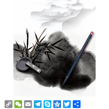
Copy
WeChat
Email
Telegram
Skype
Qzone
Twitter
分