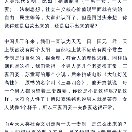
人类现代文明，比如：婚姻制度（一男一女，一夫一
妻），法制思想，社会主义核心价值观里面就有法治，
自由，民主等等，大家都认可了。但是回过头来想，你
觉得这是启蒙出来的，还是启示出来的呢?
中国几千年来，我们一直认为天无二日，国无二君，天
上既然没有两个太阳，当然地上就不应该有两个君主，
专制是很自然的，很合理，符合人的理性思维。同样婚
姻也是这样，我们觉得一个男人娶几个老婆很正常，三
妻四妾，苏童写的那个小说，后来拍成电影《大红灯笼
高挂》，原书的名字叫《三妻四妾》。他开篇就说，每
一个男人都盼望着三妻四妾，你说是不是这样呢?是这
样，太符合人性了！所以辜鸿铭也说男人就是茶壶，女
人就像4个杯子，所以三妻四妾一夫多妻这很正常。
而今天人类社会文明走向一夫一妻制，是怎么出来的？