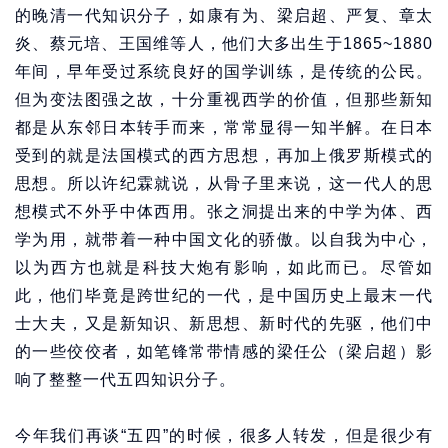
的晚清一代知识分子，如康有为、梁启超、严复、章太
炎、蔡元培、王国维等人，他们大多出生于1865~1880
年间，早年受过系统良好的国学训练，是传统的公民。
但为变法图强之故，十分重视西学的价值，但那些新知
都是从东邻日本转手而来，常常显得一知半解。在日本
受到的就是法国模式的西方思想，再加上俄罗斯模式的
思想。所以许纪霖就说，从骨子里来说，这一代人的思
想模式不外乎中体西用。张之洞提出来的中学为体、西
学为用，就带着一种中国文化的骄傲。以自我为中心，
以为西方也就是科技大炮有影响，如此而已。尽管如
此，他们毕竟是跨世纪的一代，是中国历史上最末一代
士大夫，又是新知识、新思想、新时代的先驱，他们中
的一些佼佼者，如笔锋常带情感的梁任公（梁启超）影
响了整整一代五四知识分子。
今年我们再谈“五四”的时候，很多人转发，但是很少有