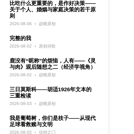
比吃什么更重要的，是作好决策——
关于个人、婚姻与家庭决策的若干原
则
2026-08-06
赵晓原创
完整的我
2026-08-02
原创诗歌
鹿没有“昵称”的烦恼，人有——《灵
与肉》观后随想之二（经济学视角）
2026-08-02
赵晓原创
三日莫斯科——胡适1926年文本的
三重检读
2026-08-03
赵晓原创
我是葡萄树，你们是枝子——从现代
足球看救赎与文明
2026-08-02
信仰之门