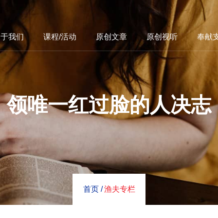
关于我们
课程/活动
原创文章
原创视听
奉献
领唯一红过脸的人决志
首页 /
渔夫专栏