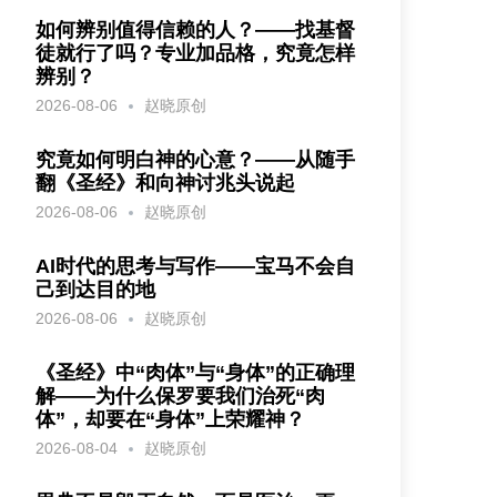
如何辨别值得信赖的人？——找基督
徒就行了吗？专业加品格，究竟怎样
辨别？
2026-08-06
赵晓原创
究竟如何明白神的心意？——从随手
翻《圣经》和向神讨兆头说起
2026-08-06
赵晓原创
AI时代的思考与写作——宝马不会自
己到达目的地
2026-08-06
赵晓原创
《圣经》中“肉体”与“身体”的正确理
解——为什么保罗要我们治死“肉
体”，却要在“身体”上荣耀神？
2026-08-04
赵晓原创