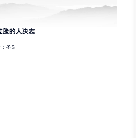
过脸的人决志
者：圣S