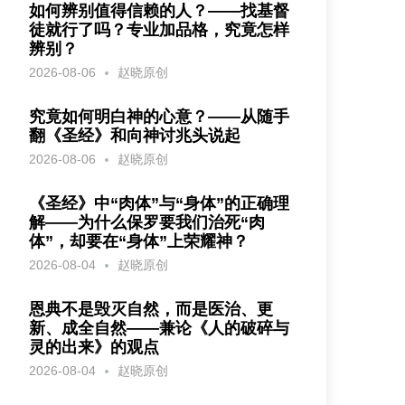
如何辨别值得信赖的人？——找基督
徒就行了吗？专业加品格，究竟怎样
辨别？
2026-08-06
赵晓原创
究竟如何明白神的心意？——从随手
翻《圣经》和向神讨兆头说起
2026-08-06
赵晓原创
《圣经》中“肉体”与“身体”的正确理
解——为什么保罗要我们治死“肉
体”，却要在“身体”上荣耀神？
2026-08-04
赵晓原创
恩典不是毁灭自然，而是医治、更
新、成全自然——兼论《人的破碎与
灵的出来》的观点
2026-08-04
赵晓原创