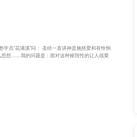
塾学员“花满溪”问： 圣经一直讲神是施慈爱和有怜悯
么思想……我的问题是：面对这种摧毁性的让人战栗