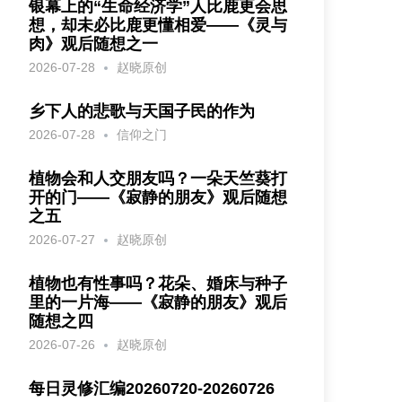
银幕上的“生命经济学”人比鹿更会思
想，却未必比鹿更懂相爱——《灵与
肉》观后随想之一
2026-07-28
赵晓原创
乡下人的悲歌与天国子民的作为
2026-07-28
信仰之门
植物会和人交朋友吗？一朵天竺葵打
开的门——《寂静的朋友》观后随想
之五
2026-07-27
赵晓原创
植物也有性事吗？花朵、婚床与种子
里的一片海——《寂静的朋友》观后
随想之四
2026-07-26
赵晓原创
每日灵修汇编20260720-20260726