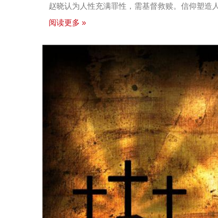
赵晓认为人性充满罪性，需基督救赎。信仰塑造
阅读更多 »