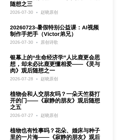
随想之三
2026-07-30
赵晓原创
20260723-暑假特别公益课：AI视频
制作手把手（Victor弟兄）
2026-07-30
原创诗歌
银幕上的“生命经济学”人比鹿更会思
想，却未必比鹿更懂相爱——《灵与
肉》观后随想之一
2026-07-28
赵晓原创
植物会和人交朋友吗？一朵天竺葵打
开的门——《寂静的朋友》观后随想
之五
2026-07-27
赵晓原创
植物也有性事吗？花朵、婚床与种子
里的一片海——《寂静的朋友》观后