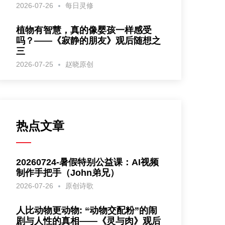
2026-07-26
每日灵修
植物有智慧，真的像婴孩一样感受
吗？——《寂静的朋友》观后随想之
三
2026-07-25
赵晓原创
热点文章
20260724-暑假特别公益课：AI视频
制作手把手（John弟兄）
2026-07-26
原创诗歌
人比动物更动物: “动物交配粉”的闹
剧与人性的真相——《灵与肉》观后