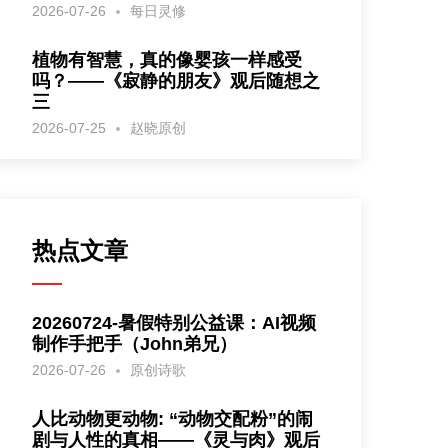
2026-07-26
每日灵修
植物有智慧，真的像婴孩一样感受
吗？——《寂静的朋友》观后随想之
三
2026-07-25
赵晓原创
热点文章
20260724-暑假特别公益课：AI视频
制作手把手（John弟兄）
2026-07-26
原创诗歌
人比动物更动物: “动物交配粉”的闹
剧与人性的真相——《灵与肉》观后