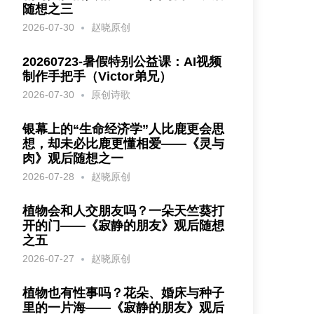
随想之三
2026-07-30
赵晓原创
20260723-暑假特别公益课：AI视频
制作手把手（Victor弟兄）
2026-07-30
原创诗歌
银幕上的“生命经济学”人比鹿更会思
想，却未必比鹿更懂相爱——《灵与
肉》观后随想之一
2026-07-28
赵晓原创
植物会和人交朋友吗？一朵天竺葵打
开的门——《寂静的朋友》观后随想
之五
2026-07-27
赵晓原创
植物也有性事吗？花朵、婚床与种子
里的一片海——《寂静的朋友》观后