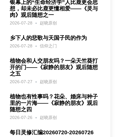
银幕上的“生命经济学”人比鹿更会思
想，却未必比鹿更懂相爱——《灵与
肉》观后随想之一
2026-07-28
赵晓原创
乡下人的悲歌与天国子民的作为
2026-07-28
信仰之门
植物会和人交朋友吗？一朵天竺葵打
开的门——《寂静的朋友》观后随想
之五
2026-07-27
赵晓原创
植物也有性事吗？花朵、婚床与种子
里的一片海——《寂静的朋友》观后
随想之四
2026-07-26
赵晓原创
每日灵修汇编20260720-20260726