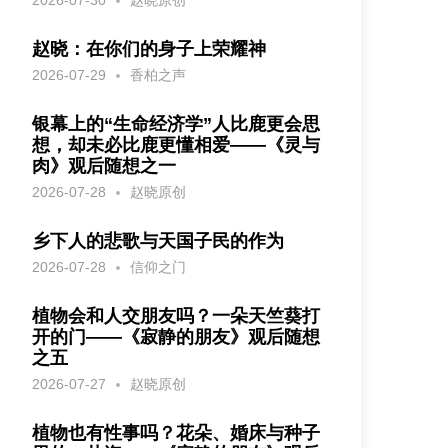
2026-07-30
赵晓原创
赵晓：在你们的身子上荣耀神
2026-07-29
香柏之声
银幕上的“生命经济学”人比鹿更会思
想，却未必比鹿更懂相爱——《灵与
肉》观后随想之一
2026-07-28
赵晓原创
乡下人的悲歌与天国子民的作为
2026-07-28
信仰之门
植物会和人交朋友吗？一朵天竺葵打
开的门——《寂静的朋友》观后随想
之五
2026-07-27
赵晓原创
植物也有性事吗？花朵、婚床与种子