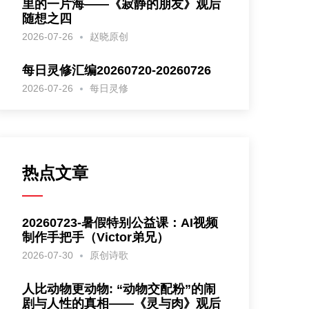
里的一片海——《寂静的朋友》观后
随想之四
2026-07-26
赵晓原创
每日灵修汇编20260720-20260726
2026-07-26
每日灵修
热点文章
20260723-暑假特别公益课：AI视频
制作手把手（Victor弟兄）
2026-07-30
原创诗歌
人比动物更动物: “动物交配粉”的闹
剧与人性的真相——《灵与肉》观后