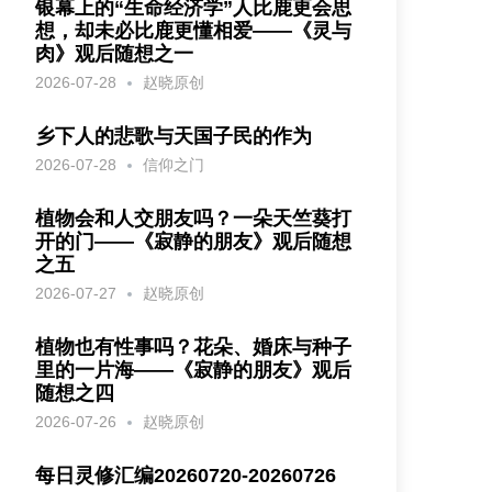
银幕上的“生命经济学”人比鹿更会思
想，却未必比鹿更懂相爱——《灵与
肉》观后随想之一
2026-07-28
赵晓原创
乡下人的悲歌与天国子民的作为
2026-07-28
信仰之门
植物会和人交朋友吗？一朵天竺葵打
开的门——《寂静的朋友》观后随想
之五
2026-07-27
赵晓原创
植物也有性事吗？花朵、婚床与种子
里的一片海——《寂静的朋友》观后
随想之四
2026-07-26
赵晓原创
每日灵修汇编20260720-20260726