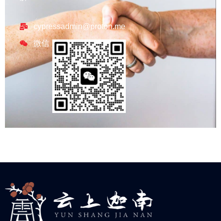
cypressadmin@proton.me
微信