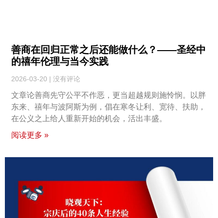
善商在回归正常之后还能做什么？——圣经中
的禧年伦理与当今实践
2026-03-20
没有评论
文章论善商先守公平不作恶，更当超越规则施怜悯。以胖
东来、禧年与波阿斯为例，倡在寒冬让利、宽待、扶助，
在公义之上给人重新开始的机会，活出丰盛。
阅读更多 »