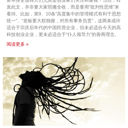
富本身更值得人们尤其是创业家们关注和重视！当然，转
发此文，并非要大家照搬全收，而是要用“批判性思维”来
看待。比如，第9、10条“高度集中的管理模式有利于思想
统一”、“老板要大权独握，对所有事务负责”，这两条或许
适合于宗庆后年代的中国民营企业，但未必适合今天的高
科技创业企业，更未必适合于“仆人领导力”的善商理念。
阅读更多 »