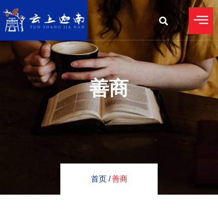
善商
首页 /
善商