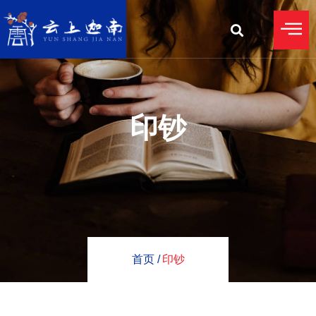
印钞
首页 /
印钞